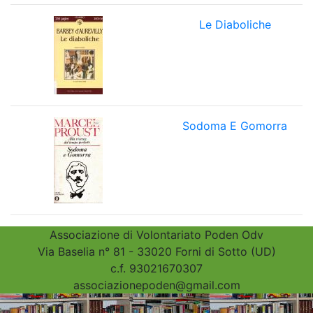
Le Diaboliche
Sodoma E Gomorra
Associazione di Volontariato Poden Odv
Via Baselia n° 81 - 33020 Forni di Sotto (UD)
c.f. 93021670307
associazionepoden@gmail.com