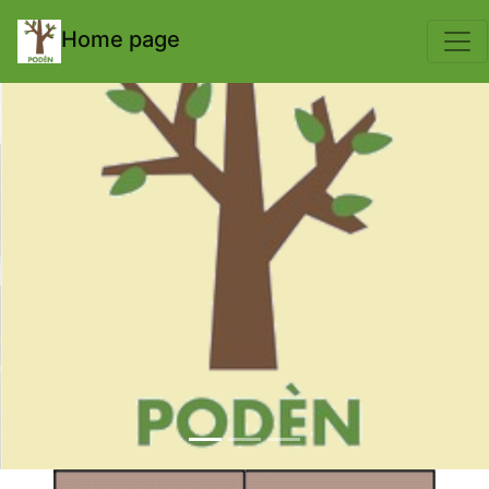
body { padding-top: 70px; }
Home page