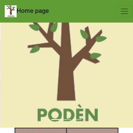
body { padding-top: 70px; }
Home page