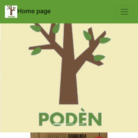
body { padding-top: 70px; }
Home page