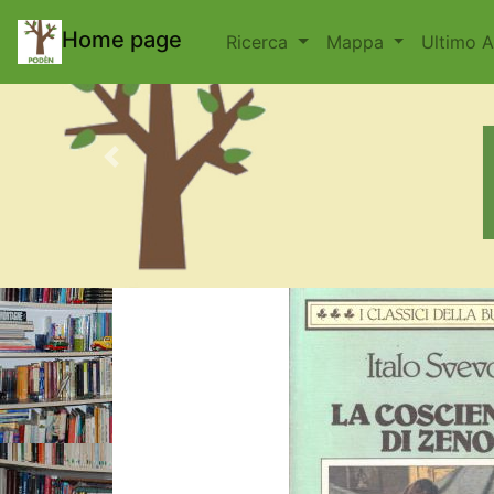
body { padding-top: 70px; }
Home page
Ricerca
Mappa
Ultimo 
Previous