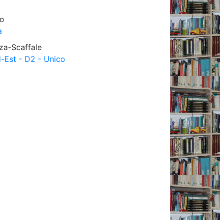
ro
a
za-Scaffale
d-Est - D2 - Unico