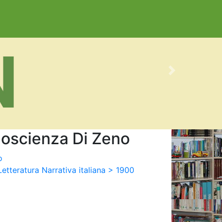
Next
oscienza Di Zeno
o
Letteratura Narrativa italiana > 1900