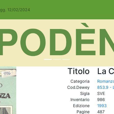
Agg. 12/02/2024
Titolo
La C
Categoria
Romanz
Cod.Dewey
853.9 - 
Sigla
SVE
Inventario
986
Edizione
1993
Pagine
487