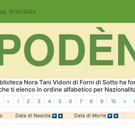
Agg. 12/02/2024
iblioteca Nora Tani Vidoni di Forni di Sotto ha f
che ti elenco in ordine alfabetico per Nazionalit
«
1
2
3
4
5
6
7
8
9
10
»
o
Data di Nascita
Data di Morte