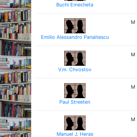
Buchi Emecheta
M
Emilio Alessandro Panaitescu
M
V.m. Chvostov
M
Paul Streeten
M
Manuel J. Heras