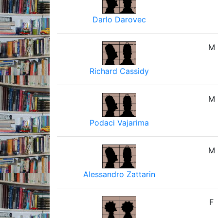
Darlo Darovec
M
Richard Cassidy
M
Podaci Vajarima
M
Alessandro Zattarin
F