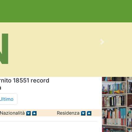
Next
ornito 18551 record
a
Ultimo
Nazionalità
Residenza