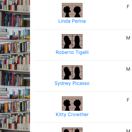
F
Linda Perina
M
Roberto Tigelli
M
Sydney Picasso
F
Kitty Crowther
M