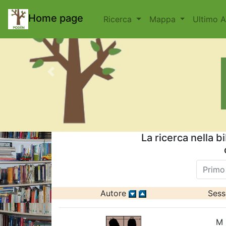
body { padding-top: 70px; }
Home page
Ricerca
Mappa
Ultimo 
Previous
La ricerca nella b
Primo
Autore
Sess
M