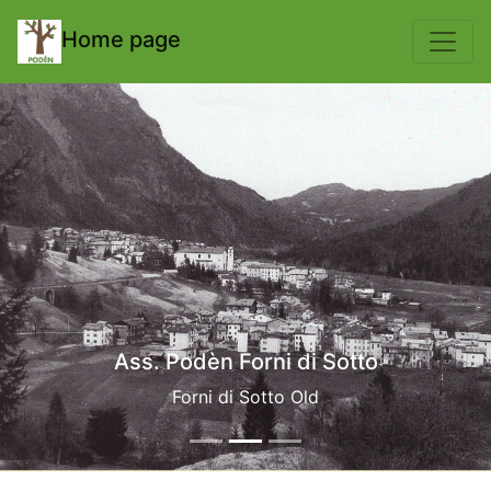
body { padding-top: 70px; }
Home page
Ass. Podèn Forni di Sotto
Forni di Sotto Old