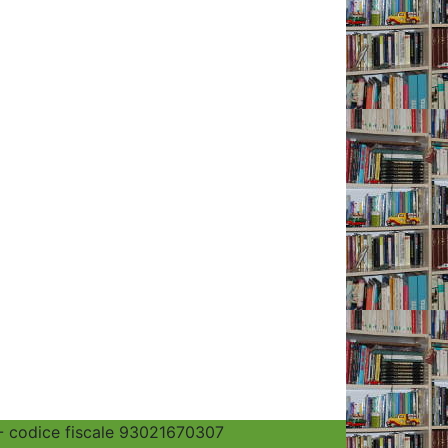
 - codice fiscale 93021670307