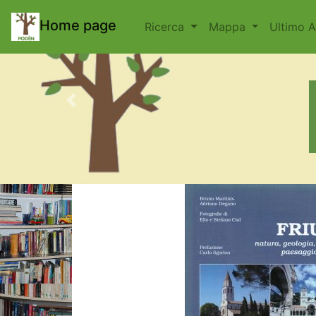
body { padding-top: 70px; }
Home page
Ricerca
Mappa
Ultimo 
Previous