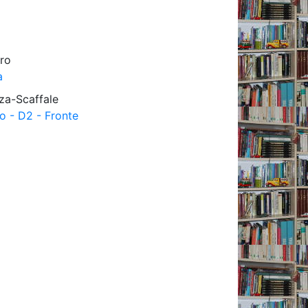
ro
a
za-Scaffale
o - D2 - Fronte