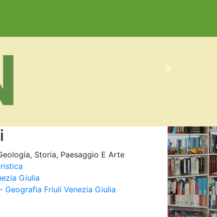
Next
i
Geologia, Storia, Paesaggio E Arte
ristica
nezia Giulia
- Geografia Friuli Venezia Giulia