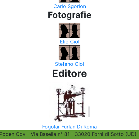
Carlo Sgorlon
Fotografie
Elio Ciol
Stefano Ciol
Editore
Fogolar Furlan Di Roma
 Poden Odv - Via Baselia n° 81 - 33020 Forni di Sotto (UD)