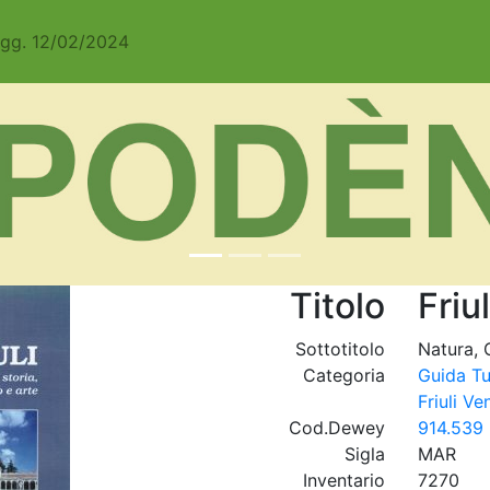
Agg. 12/02/2024
Titolo
Friul
Sottotitolo
Natura, 
Categoria
Guida Tu
Friuli Ve
Cod.Dewey
914.539 
Sigla
MAR
Inventario
7270