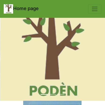
body { padding-top: 70px; }
Home page