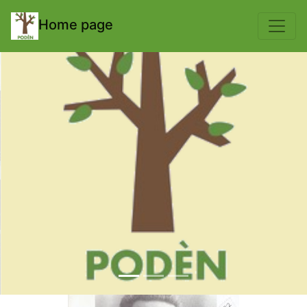
body { padding-top: 70px; }
Home page