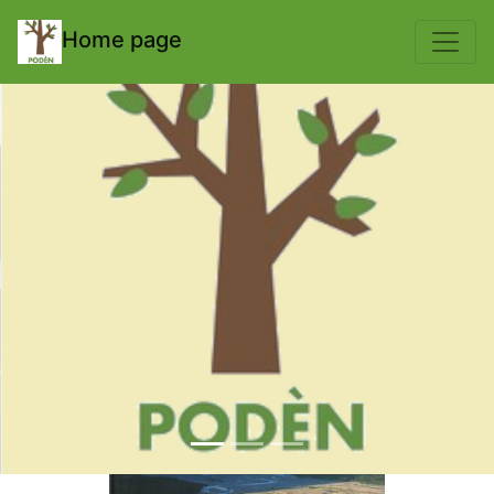
body { padding-top: 70px; }
Home page