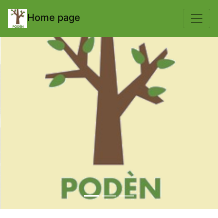
body { padding-top: 70px; }
Home page