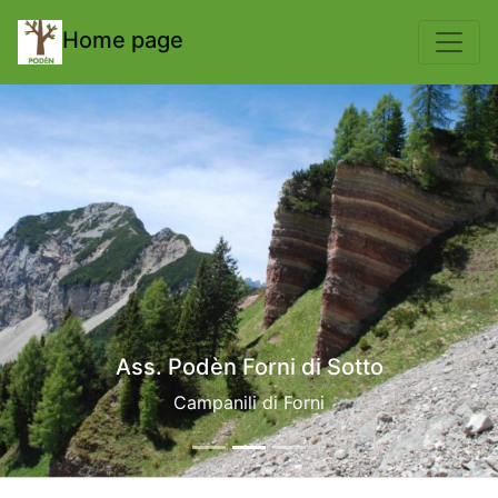
body { padding-top: 70px; }
Home page
Ass. Podèn Forni di Sotto
Campanili di Forni